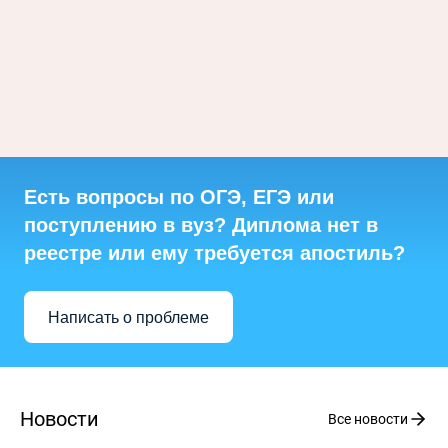
является обеспечение открытости и прозрачности
деятельности. Мы рады видеть вас на нашем сайте или в
официальной группе ВКОНТАКТЕ, где вы сможете узнать
больше о традициях нашей школы, её ценностях, успехах и
достижениях наших учеников.
Мы надеемся, что наши ресурсы станут продолжением
общения с нашим коллективом и вы станете нашими
постоянными посетителями и заинтересованными
собеседниками. Вместе мы сможем сделать нашу школу ещё
лучше и создать условия для успешного развития каждого
ученика!
Есть вопросы по ОГЭ, ЕГЭ или
поступлению в вуз? Диплома нет в
реестре или ему требуется апостиль?
Написать о проблеме
Новости
Все новости