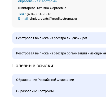
образования г. Костромы
Шпигарева Татьяна Сергеевна
Тел.:
(4942) 31-26-18
E-mail:
shpigarevats@gradkostroma.ru
Реестровая выписка из реестра лицензий.pdf
Реестровая выписка из реестра лицензий.pdf
Реестровая выписка из реестра организаций имеющих а
Полезные ссылки:
Реестровая выписка из реестра организаций имеющих а
Образование Российской Федерации
Образование Костромы
Министерство просвещения Российской Федерации
Общероссийский профсоюз образования и науки
Федеральный портал «Образование»
Департамент образования и науки Костромской обла