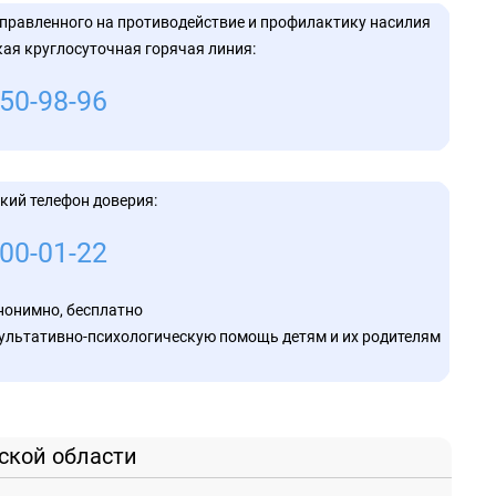
кой Федерации
молодежью
аправленного на противодействие и профилактику насилия 
кая круглосуточная горячая линия:
ия
50-98-96
егиональный центр оценки качества образования
кий телефон доверия:
00-01-22
нонимно, бесплатно
льтативно-психологическую помощь детям и их родителям
ской области