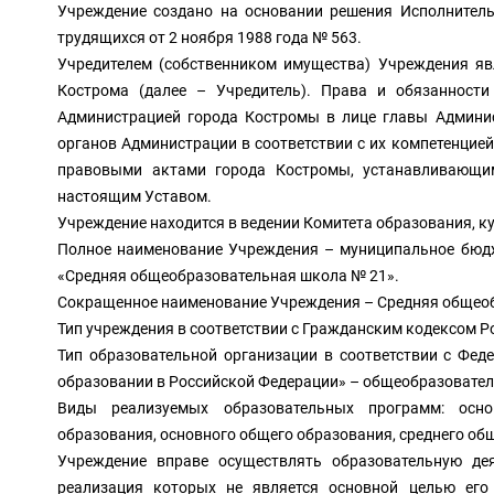
Учреждение создано на основании решения Исполнительн
трудящихся от 2 ноября 1988 года № 563.
Учредителем (собственником имущества) Учреждения явл
Кострома (далее – Учредитель). Права и обязанности
Администрацией города Костромы в лице главы Админис
органов Администрации в соответствии с их компетенцие
правовыми актами города Костромы, устанавливающими
настоящим Уставом.
Учреждение находится в ведении Комитета образования, к
Полное наименование Учреждения – муниципальное бюдж
«Средняя общеобразовательная школа № 21».
Сокращенное наименование Учреждения – Средняя общеоб
Тип учреждения в соответствии с Гражданским кодексом 
Тип образовательной организации в соответствии с Фед
образовании в Российской Федерации» – общеобразовател
Виды реализуемых образовательных программ: осно
образования, основного общего образования, среднего об
Учреждение вправе осуществлять образовательную де
реализация которых не является основной целью его 