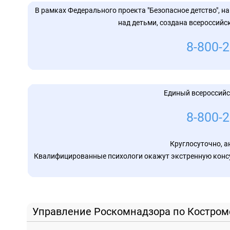
Министерство науки и высшего образования Российс
Комитет образования, культуры, спорта и работы с 
В рамках Федерального проекта "Безопасное детство", н
Российская электронная школа
Управление образования города Костромы
над детьми, создана всероссийс
Городской центр обеспечения качества образования
Костромской областной институт развития образован
8-800-2
Региональный модельный центр
Государственное учреждение Костромской области Р
«Эксперт»
ГБУ ДО КО Центр «Одаренные школьники»
Единый всероссийс
Вузы Костромы
8-800-2
Круглосуточно, а
Квалифицированные психологи окажут экстренную консу
 Управление Роскомнадзора по Костром