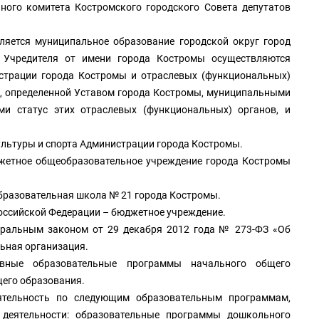
ого комитета Костромского городского Совета депутатов 
яется муниципальное образование городской округ город 
 Учредителя от имени города Костромы осуществляются 
трации города Костромы и отраслевых (функциональных) 
й, определенной Уставом города Костромы, муниципальными 
 статус этих отраслевых (функциональных) органов, и 
ультуры и спорта Администрации города Костромы.
етное общеобразовательное учреждение города Костромы 
разовательная школа № 21 города Костромы.
Российской Федерации – бюджетное учреждение.
еральным законом от 29 декабря 2012 года № 273-ФЗ «Об 
ьная организация.
вные образовательные программы начального общего 
щего образования.
ятельность по следующим образовательным программам, 
деятельности: образовательные программы дошкольного 