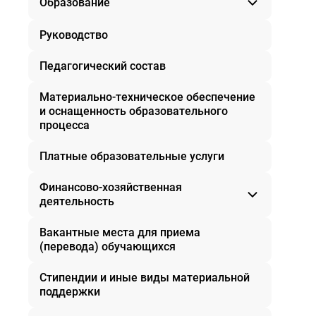
Образование
Руководство
Дополнительное образование
Педагогический состав
Материально-техническое обеспечение
и оснащенность образовательного
процесса
Платные образовательные услуги
Финансово-хозяйственная
деятельность
Вакантные места для приема
Муниципальное задание
(перевода) обучающихся
План ФХД
Отчет о результатах деятельности
Стипендии и иные виды материальной
поддержки