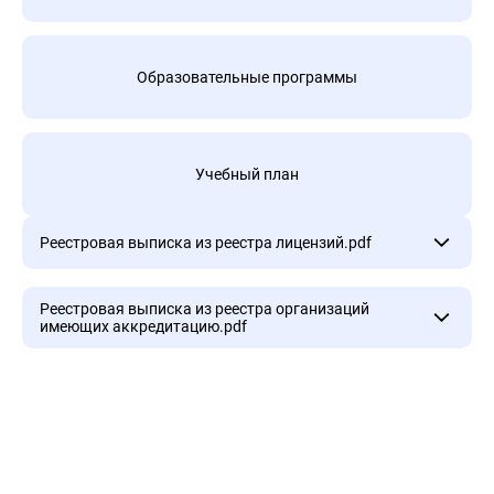
Образовательные программы
Учебный план
Реестровая выписка из реестра лицензий.pdf
Реестровая выписка из реестра лицензий.pdf
Реестровая выписка из реестра организаций
имеющих аккредитацию.pdf
Реестровая выписка из реестра организаций
имеющих аккредитацию.pdf