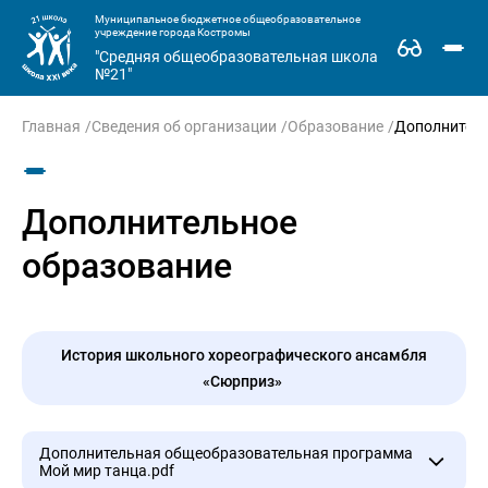
Муниципальное бюджетное общеобразовательное
учреждение города Костромы
"Средняя общеобразовательная школа
№21"
Главная
Сведения об организации
Образование
Дополнитель
Дополнительное
образование
История школьного хореографического ансамбля
«Сюрприз»
Дополнительная общеобразовательная программа
Мой мир танца.pdf