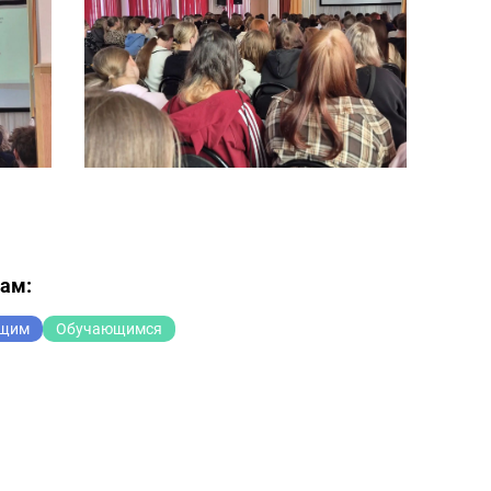
мам:
ющим
Обучающимся