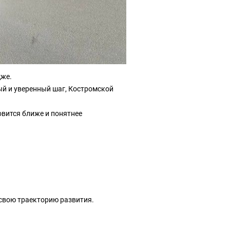
дже.
ый и уверенный шаг, Костромской
овится ближе и понятнее
 свою траекторию развития.