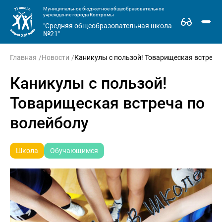
Муниципальное бюджетное общеобразовательное
учреждение города Костромы
"Средняя общеобразовательная школа
№21"
Главная
Новости
Каникулы с пользой! Товарищеская встреча
Каникулы с пользой!
Товарищеская встреча по
волейболу
Школа
Обучающимся