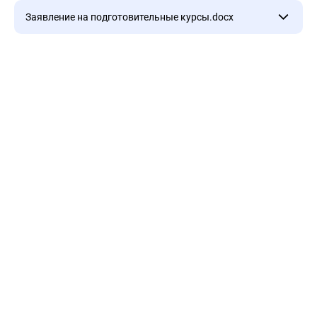
Договор об оказании платных дополнительных
Заявление на подготовительные курсы.docx
образовательных услуг.docx
Заявление на подготовительные курсы.docx