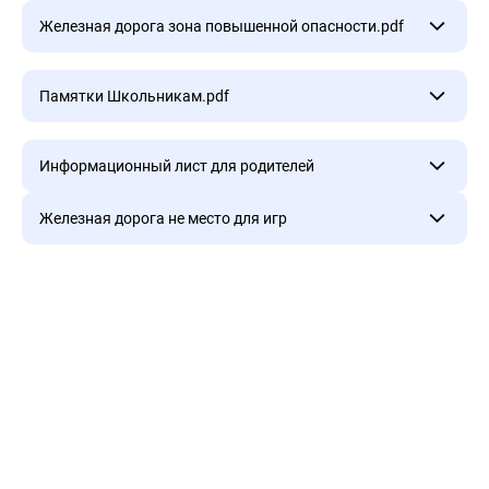
Основы безопасности и правила поведения на
Железная дорога зона повышенной опасности.pdf
железной дороге.Лекционный материал.pdf
Железная дорога зона повышенной
Памятки Школьникам.pdf
опасности.pdf
Памятки Школьникам.pdf
Информационный лист для родителей
Железная дорога не место для игр