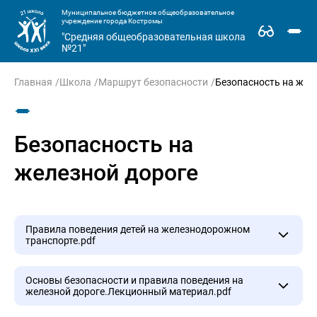
Муниципальное бюджетное общеобразовательное
учреждение города Костромы
"Средняя общеобразовательная школа
№21"
Главная
Школа
Маршрут безопасности
Безопасность на жел
Безопасность на
железной дороге
Правила поведения детей на железнодорожном
транспорте.pdf
Правила поведения детей на железнодорожном
Основы безопасности и правила поведения на
железной дороге.Лекционный материал.pdf
транспорте.pdf