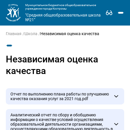
Муниципальное бюджетное общеобразовательное
учреждение города Костромы
"Средняя общеобразовательная школа
№21"
Главная
Школа
Независимая оценка качества
Независимая оценка
качества
Отчет по выполнению плана работы по улучшению
качества оказания услуг за 2021 год.pdf
Отчет по выполнению плана работы по
Аналитический отчет по сбору и обобщению
информации о качестве условий осуществления
улучшению качества оказания услуг за 2021
образовательной деятельности организациями,
год.pdf
осуществляющими образовательную деятельность в