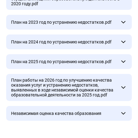
2020 году.pdf
Аналитический отчет по сбору и обобщению
План на 2023 год по устранению недостатков.pdf
информации о качестве условий осуществления
образовательной деятельности организациями,
План на 2023 год по устранению недостатков.pdf
осуществляющими образовательную
План на 2024 год по устранению недостатков.pdf
деятельность в 2020 году.pdf
План на 2024 год по устранению недостатков.pdf
План на 2025 год по устранению недостатков.pdf
План на 2025 год по устранению недостатков.pdf
План работы на 2026 год по улучшению качества
оказания услуг и устранению недостатков,
выявленных в ходе независимой оценки качества
образовательной деятельности за 2025 год.pdf
План работы на 2026 год по улучшению качества
Независимая оценка качества образования
оказания услуг и устранению недостатков,
выявленных в ходе независимой оценки
Независимая оценка качества образования
качества образовательной деятельности за 2025