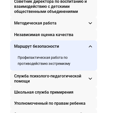
Советник директора по воспитанию и
Книга рекордов школьных сообществ
Государственная итоговая аттестация
взаимодействию с детскими
История пионерии - история страны
общественными объединениями
Внеурочная деятельность
Методическая работа
Независимая оценка качества
Методический кабинет
Методическая копилка
Маршрут безопасности
Инновационная деятельность
Наставничество
Профилактическая работа по
противодействию экстремизму
Служба психолого-педагогической
помощи
Школьная служба примирения
Наши специалисты
Советы специалистов
Уполномоченный по правам ребенка